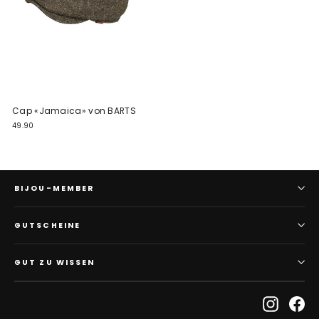
Cap «Jamaica» von BARTS
49.90
BIJOU-MEMBER
GUTSCHEINE
GUT ZU WISSEN
Instagr
Fa