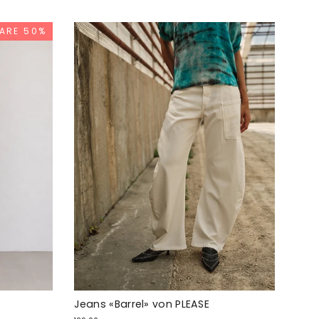
ARE 50%
Jeans «Barrel» von PLEASE