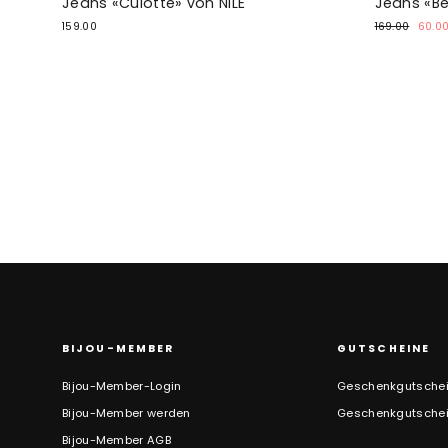
Jeans «Culotte» von NILE
Jeans «Be
Normaler
Sond
159.00
169.00
60.0
Preis
BIJOU-MEMBER
GUTSCHEINE
Bijou-Member-Login
Geschenkgutschei
Bijou-Member werden
Geschenkgutsche
Bijou-Member AGB