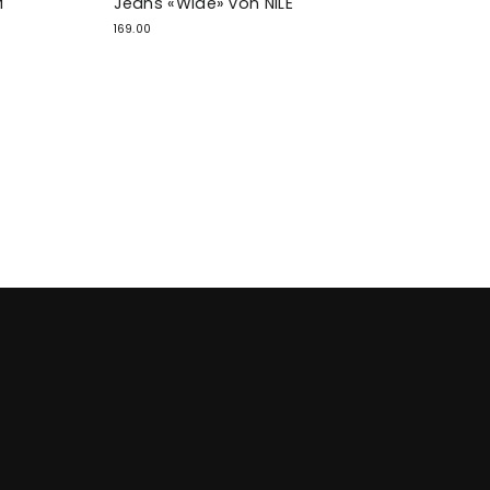
M
Jeans «Wide» von NILE
169.00