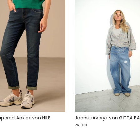
pered Ankle» von NILE
Jeans «Avery» von GITTA B
269.00