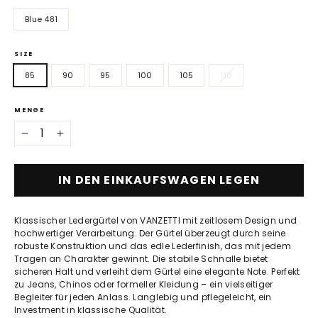
Blue 481
SIZE
85
90
95
100
105
110
MENGE
−
+
IN DEN EINKAUFSWAGEN LEGEN
Klassischer Ledergürtel von VANZETTI mit zeitlosem Design und
hochwertiger Verarbeitung. Der Gürtel überzeugt durch seine
robuste Konstruktion und das edle Lederfinish, das mit jedem
Tragen an Charakter gewinnt. Die stabile Schnalle bietet
sicheren Halt und verleiht dem Gürtel eine elegante Note. Perfekt
zu Jeans, Chinos oder formeller Kleidung – ein vielseitiger
Begleiter für jeden Anlass. Langlebig und pflegeleicht, ein
Investment in klassische Qualität.