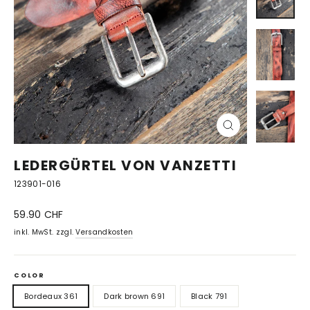
SCHLIESSEN (
ESC)
LEDERGÜRTEL VON VANZETTI
123901-016
Normaler
59.90 CHF
Preis
inkl. MwSt. zzgl.
Versandkosten
COLOR
Bordeaux 361
Dark brown 691
Black 791