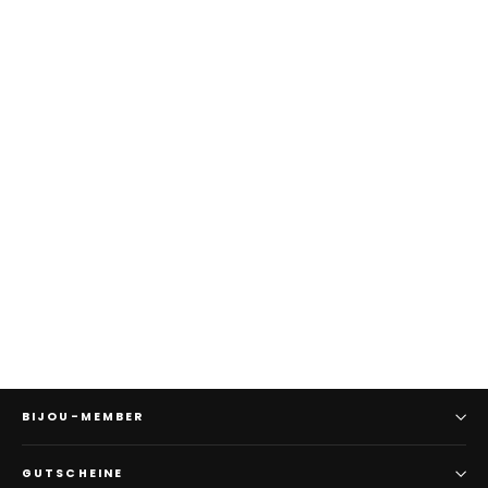
Ledergürtel von VANZETTI
59.90
BIJOU-MEMBER
GUTSCHEINE